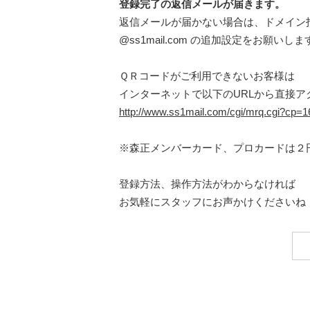
登録完了の返信メールが届きます。
返信メールが届かない場合は、ドメイン
@ss1mail.com の追加設定をお願いしま
ＱＲコードがご利用できないお客様は
インターネットで以下のURLから直接ア
http://www.ss1mail.com/cgi/mrq.cgi?cp
※森正メンバーカード、プロカードは２
登録方法、操作方法がわからなければ
お気軽にスタッフにお声かけくださいね