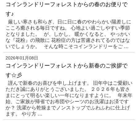
コインランドリーフォレストからの春のお便りで
す♪
厳しい寒さも和らぎ、日に日に春のやわらかい陽差しに
こころ癒される毎日ですね。 心地よい過ごしやすい季節
となりました。 が、しかし、 暖かくなると、 やっかい
な『花粉』の飛散に 花粉症の方は苦慮されてるのではな
いでしょうか。 そんな時こそコインランドリーをご …
2026年01月08日
コインランドリーフォレストから新春のご挨拶で
す☆彡
謹んで新春のお喜びを申し上げます。 旧年中はご愛顧い
ただき誠にありがとうございました。 ２０２６年も皆さ
まにとって明るい楽しい一年になりますように。 年末年
始、ご家族が帰省でお布団やシーツのお洗濯はお済です
か？ 洗濯から乾燥までノンストップでふわふわに仕上げ
ます。 やり方 …