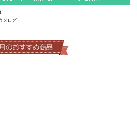
！
カタログ