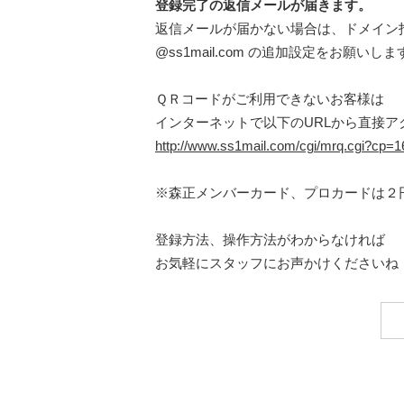
登録完了の返信メールが届きます。
返信メールが届かない場合は、ドメイン
@ss1mail.com の追加設定をお願いしま
ＱＲコードがご利用できないお客様は
インターネットで以下のURLから直接ア
http://www.ss1mail.com/cgi/mrq.cgi?cp
※森正メンバーカード、プロカードは２
登録方法、操作方法がわからなければ
お気軽にスタッフにお声かけくださいね