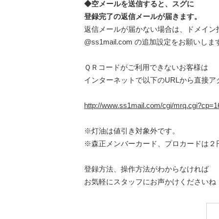
◆空メールを送信すると、スグに
登録完了の返信メールが届きます。
返信メールが届かない場合は、ドメイン
@ss1mail.com の追加設定をお願いしま
ＱＲコードがご利用できないお客様は
インターネットで以下のURLから直接ア
http://www.ss1mail.com/cgi/mrq.cgi?cp
※灯油は値引き対象外です。
※森正メンバーカード、プロカードは２
登録方法、操作方法がわからなければ
お気軽にスタッフにお声かけくださいね