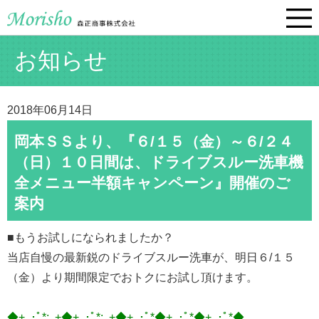
お知らせ
2018年06月14日
岡本ＳＳより、『６/１５（金）～６/２４
（日）１０日間は、ドライブスルー洗車機
全メニュー半額キャンペーン』開催のご
案内
■もうお試しになられましたか？
当店自慢の最新鋭のドライブスルー洗車が、明日６/１５
（金）より期間限定でおトクにお試し頂けます。
◆+｡･ﾟ*:｡+◆+｡･ﾟ*:｡+◆+｡･ﾟ*◆+｡･ﾟ*◆+｡･ﾟ*◆