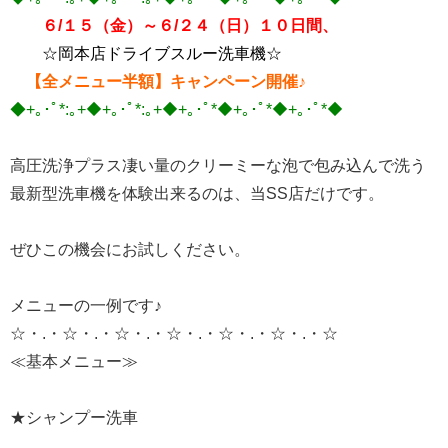
６/１５（金）～６/２４（日）１０日間、
☆岡本店ドライブスルー洗車機☆
【全メニュー半額】キャンペーン開催♪
◆+｡･ﾟ*:｡+◆+｡･ﾟ*:｡+◆+｡･ﾟ*◆+｡･ﾟ*◆+｡･ﾟ*◆
高圧洗浄プラス凄い量のクリーミーな泡で包み込んで洗う
最新型洗車機を体験出来るのは、当SS店だけです。
ぜひこの機会にお試しください。
メニューの一例です♪
☆・.・☆・.・☆・.・☆・.・☆・.・☆・.・☆
≪基本メニュー≫
★シャンプー洗車