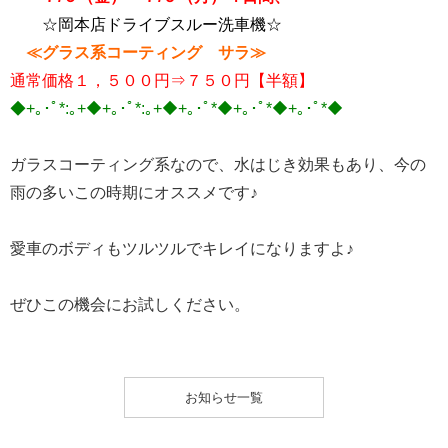
☆岡本店ドライブスルー洗車機☆
≪グラス系コーティング サラ≫
通常価格１，５００円⇒７５０円【半額】
◆+｡･ﾟ*:｡+◆+｡･ﾟ*:｡+◆+｡･ﾟ*◆+｡･ﾟ*◆+｡･ﾟ*◆
ガラスコーティング系なので、水はじき効果もあり、今の
雨の多いこの時期にオススメです♪
愛車のボディもツルツルでキレイになりますよ♪
ぜひこの機会にお試しください。
お知らせ一覧