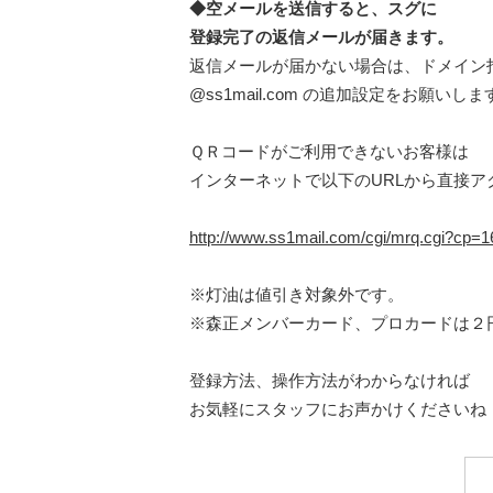
◆空メールを送信すると、スグに
登録完了の返信メールが届きます。
返信メールが届かない場合は、ドメイン
@ss1mail.com の追加設定をお願いしま
ＱＲコードがご利用できないお客様は
インターネットで以下のURLから直接ア
http://www.ss1mail.com/cgi/mrq.cgi?cp
※灯油は値引き対象外です。
※森正メンバーカード、プロカードは２
登録方法、操作方法がわからなければ
お気軽にスタッフにお声かけくださいね