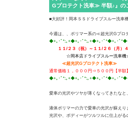
Gプロテクト洗車≫ 半額♪』の
■大好評！岡本ＳＳドライブスルー洗車機
今週は、、ポリマー系の≪超光沢Gプロ
◆+｡･ﾟ*:｡+◆+｡･ﾟ*:｡+◆+｡･ﾟ*◆+｡･ﾟ*◆
１１/２３（祝）～１１/２６（月）
☆岡本店ドライブスルー洗車機
≪超光沢Gプロテクト洗車≫
通常価格１，０００円⇒５００円【半額
◆+｡･ﾟ*:｡+◆+｡･ﾟ*:｡+◆+｡･ﾟ*◆+｡･ﾟ*◆
愛車の光沢やツヤが薄くなってきたなと
液体ポリマーの力で愛車の光沢が蘇えり
光沢や、ボディーがツルツルに仕上がる