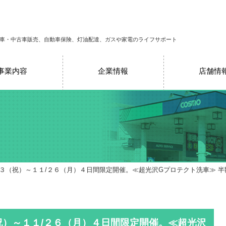
車・中古車販売、自動車保険、灯油配達、ガスや家電のライフサポート
事業内容
企業情報
店舗情
３（祝）～１１/２６（月）４日間限定開催。≪超光沢Gプロテクト洗車≫ 半
祝）～１１/２６（月）４日間限定開催。≪超光沢