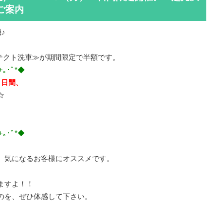
ご案内
♪
テクト洗車≫が期間限定で半額です。
+｡･ﾟ*◆
４日間、
☆
】
+｡･ﾟ*◆
、気になるお客様にオススメです。
ますよ！！
のを、ぜひ体感して下さい。