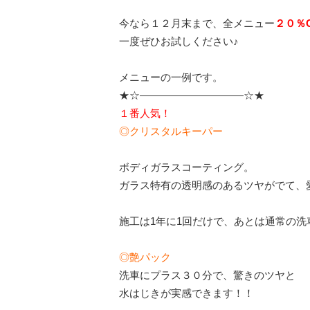
今なら１２月末まで、全メニュー
２０％O
一度ぜひお試しください♪
メニューの一例です。
★☆——————————☆★
１番人気！
◎クリスタルキーパー
ボディガラスコーティング。
ガラス特有の透明感のあるツヤがでて、
施工は1年に1回だけで、あとは通常の洗
◎艶パック
洗車にプラス３０分で、驚きのツヤと
水はじきが実感できます！！