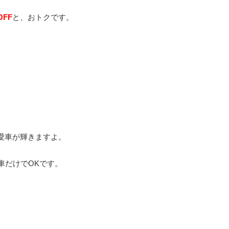
FF
と、おトクです。
愛車が輝きますよ。
車だけでOKです。