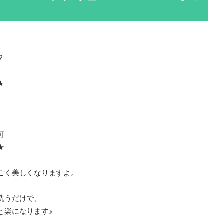
？
★
♪
可
★
ごく美しくなりますよ。
洗うだけで、
と楽になります♪