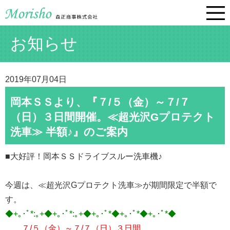
お知らせ
2019年07月04日
岡本ＳＳより、『７/５（金）～７/７
（日）３日間開催。≪超光沢Gプロテクト
洗車≫ 半額♪』のご案内
■大好評！岡本ＳＳドライブスルー洗車機♪
今週は、≪超光沢Gプロテクト洗車≫が期間限定で半額で
す。
◆+｡･ﾟ*:｡+◆+｡･ﾟ*:｡+◆+｡･ﾟ*◆+｡･ﾟ*◆+｡･ﾟ*◆
７/５（金）～７/７（日）３日間、