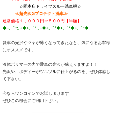
☆岡本店ドライブスルー洗車機☆
≪超光沢Gプロテクト洗車≫
通常価格１，０００円⇒５００円【半額】
◆+｡･ﾟ*:｡+◆+｡･ﾟ*:｡+◆+｡･ﾟ*◆+｡･ﾟ*◆+｡･ﾟ*◆
愛車の光沢やツヤが薄くなってきたなと、気になるお客様
にオススメです。
液体ポリマーの力で愛車の光沢が蘇えりますよ！！
光沢や、ボディーがツルツルに仕上がるのを、ぜひ体感し
て下さい。
今ならワンコインでお試し頂けます！！
ぜひこの機会にご利用下さい。