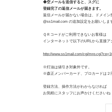
◆空メールを送信すると、スグに
登録完了の返信メールが届きます。
返信メールが届かない場合は、ドメイン
@ss1mail.com の追加設定をお願いしま
ＱＲコードがご利用できないお客様は
インターネットで以下のURLから直接ア
http://www.ss1mail.com/cgi/mrq.cgi?cp
※灯油は値引き対象外です。
※森正メンバーカード、プロカードは２
登録方法、操作方法がわからなければ
お気軽にスタッフにお声かけくださいね