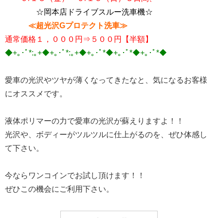
☆岡本店ドライブスルー洗車機☆
≪超光沢Gプロテクト洗車≫
通常価格１，０００円⇒５００円【半額】
◆+｡･ﾟ*:｡+◆+｡･ﾟ*:｡+◆+｡･ﾟ*◆+｡･ﾟ*◆+｡･ﾟ*◆
愛車の光沢やツヤが薄くなってきたなと、気になるお客様
にオススメです。
液体ポリマーの力で愛車の光沢が蘇えりますよ！！
光沢や、ボディーがツルツルに仕上がるのを、ぜひ体感し
て下さい。
今ならワンコインでお試し頂けます！！
ぜひこの機会にご利用下さい。