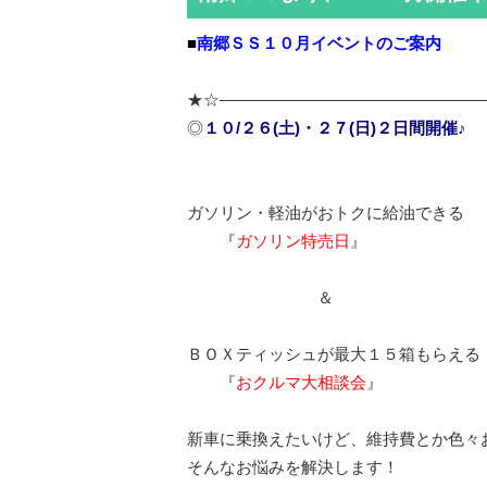
■
南郷ＳＳ１０月イベントのご案内
★☆————————————————
◎
１０/２６(土)・２７(日)２日間開催♪
ガソリン・軽油がおトクに給油できる
『
ガソリン特売日
』
＆
ＢＯＸティッシュが最大１５箱もらえる
『
おクルマ大相談会
』
新車に乗換えたいけど、維持費とか色々
そんなお悩みを解決します！