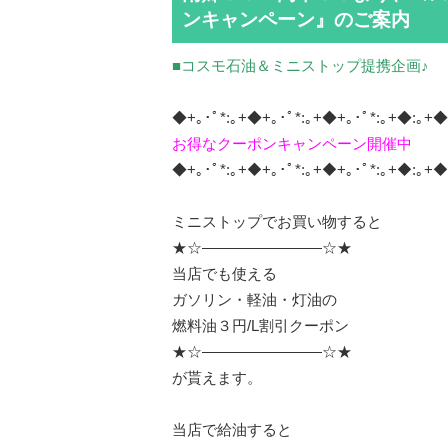
ンキャンペーン』のご案内
■コスモ石油＆ミニストップ提携企画♪
◆+｡･ﾟ*:｡+◆+｡･ﾟ*:｡+◆+｡･ﾟ*:｡+◆:｡+◆
お得なクーポンキャンペーン開催中
◆+｡･ﾟ*:｡+◆+｡･ﾟ*:｡+◆+｡･ﾟ*:｡+◆:｡+◆
ミニストップでお買い物すると
★☆————————☆★
当店でも使える
ガソリン・軽油・灯油の
燃料油３円/L割引クーポン
★☆————————☆★
が貰えます。
当店で給油すると