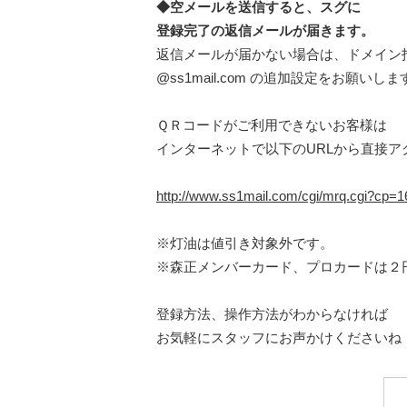
◆空メールを送信すると、スグに
登録完了の返信メールが届きます。
返信メールが届かない場合は、ドメイン
@ss1mail.com の追加設定をお願いしま
ＱＲコードがご利用できないお客様は
インターネットで以下のURLから直接ア
http://www.ss1mail.com/cgi/mrq.cgi?cp
※灯油は値引き対象外です。
※森正メンバーカード、プロカードは２
登録方法、操作方法がわからなければ
お気軽にスタッフにお声かけくださいね