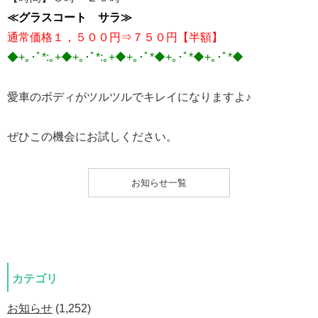
≪グラスコート サラ≫
通常価格１，５００円⇒７５０円【半額】
◆+｡･ﾟ*:｡+◆+｡･ﾟ*:｡+◆+｡･ﾟ*◆+｡･ﾟ*◆+｡･ﾟ*◆
愛車のボディがツルツルでキレイになりますよ♪
ぜひこの機会にお試しください。
お知らせ一覧
カテゴリ
お知らせ
(1,252)