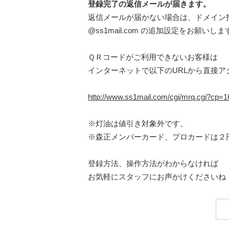
登録完了の返信メールが届きます。
返信メールが届かない場合は、ドメイン
@ss1mail.com の追加設定をお願いしま
ＱＲコードがご利用できないお客様は
インターネットで以下のURLから直接ア
http://www.ss1mail.com/cgi/mrq.cgi?cp
※灯油は値引き対象外です。
※森正メンバーカード、プロカードは２
登録方法、操作方法がわからなければ
お気軽にスタッフにお声かけくださいね