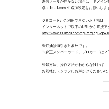
返信メールが届かない場合は、ドメイン
@ss1mail.com の追加設定をお願いしま
ＱＲコードがご利用できないお客様は
インターネットで以下のURLから直接ア
http://www.ss1mail.com/cgi/mrq.cgi?cp
※灯油は値引き対象外です。
※森正メンバーカード、プロカードは２
登録方法、操作方法がわからなければ
お気軽にスタッフにお声かけくださいね