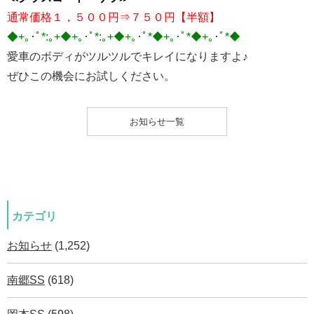
通常価格１，５００円⇒７５０円【半額】
◆+｡･ﾟ*:｡+◆+｡･ﾟ*:｡+◆+｡･ﾟ*◆+｡･ﾟ*◆+｡･ﾟ*◆
愛車のボディがツルツルでキレイになりますよ♪
ぜひこの機会にお試しください。
お知らせ一覧
カテゴリ
お知らせ
(1,252)
南郷SS
(618)