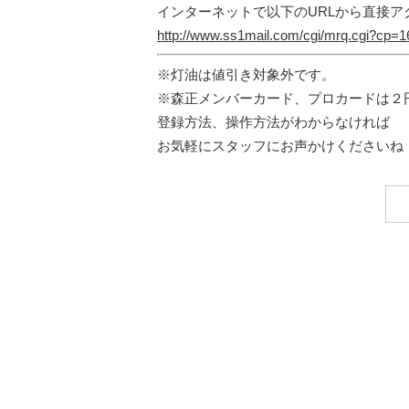
インターネットで以下のURLから直接ア
http://www.ss1mail.com/cgi/mrq.cgi?cp
※灯油は値引き対象外です。
※森正メンバーカード、プロカードは２
登録方法、操作方法がわからなければ
お気軽にスタッフにお声かけくださいね