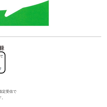
指定受信で
す。