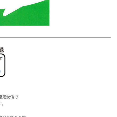
指定受信で
す。