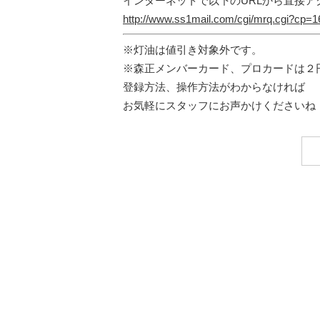
インターネットで以下のURLから直接ア
http://www.ss1mail.com/cgi/mrq.cgi?cp
※灯油は値引き対象外です。
※森正メンバーカード、プロカードは２
登録方法、操作方法がわからなければ
お気軽にスタッフにお声かけくださいね