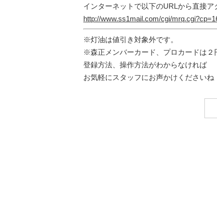
インターネットで以下のURLから直接ア
http://www.ss1mail.com/cgi/mrq.cgi?cp
※灯油は値引き対象外です。
※森正メンバーカード、プロカードは２
登録方法、操作方法がわからなければ
お気軽にスタッフにお声かけくださいね