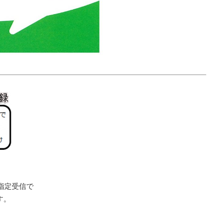
指定受信で
す。