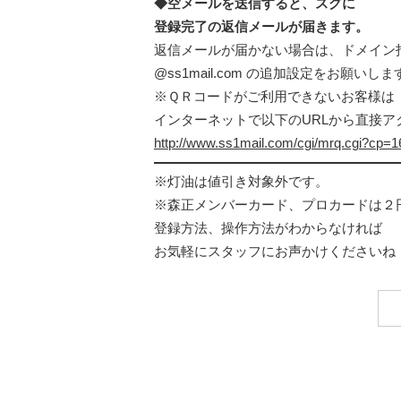
◆空メールを送信すると、スグに
登録完了の返信メールが届きます。
返信メールが届かない場合は、ドメイン
@ss1mail.com の追加設定をお願いしま
※ＱＲコードがご利用できないお客様は
インターネットで以下のURLから直接ア
http://www.ss1mail.com/cgi/mrq.cgi?cp
※灯油は値引き対象外です。
※森正メンバーカード、プロカードは２
登録方法、操作方法がわからなければ
お気軽にスタッフにお声かけくださいね