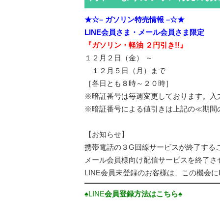
★☆– ガソリン特売情報 –☆★
LINE会員さま・
メール会員さま限定
『ガソリン・軽油 ２円引き!!』
１２月２日（金） ～
１２月５日（月）まで
［各日とも８時～２０時］
※暗証番号は毎週変更しております。入
※暗証番号による値引きは上記の≪期間
【お知らせ】
携帯電話の３G回線サービスが終了する
メール会員様向け配信サービスを終了さ
LINE会員未登録のお客様は、この機会に
♠LINE
会員登録方法はこちら♠