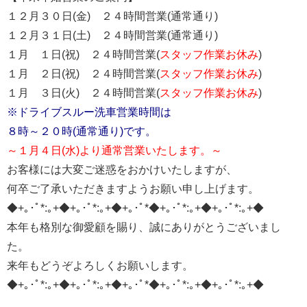
１２月３０日(金) ２４時間営業(通常通り)
１２月３１日(土) ２４時間営業(通常通り)
１月 １日(祝) ２４時間営業(
スタッフ作業お休み
)
１月 ２日(祝) ２４時間営業(
スタッフ作業お休み
)
１月 ３日(火) ２４時間営業(
スタッフ作業お休み
)
※ドライブスルー洗車営業時間は
８時～２０時(通常通り)です。
～１月４日(水)より通常営業いたします。～
お客様には大変ご迷惑をおかけいたしますが、
何卒ご了承いただきますようお願い申し上げます。
◆+｡･ﾟ*:｡+◆+｡･ﾟ*:｡+◆+｡･ﾟ*◆+｡･ﾟ*:｡+◆+｡･ﾟ*:｡+◆
本年も格別な御愛顧を賜り、誠にありがとうございまし
た。
来年もどうぞよろしくお願いします。
◆+｡･ﾟ*:｡+◆+｡･ﾟ*:｡+◆+｡･ﾟ*◆+｡･ﾟ*:｡+◆+｡･ﾟ*:｡+◆