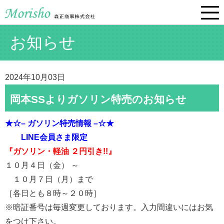
お知らせ
2024年10月03日
岡本SSよりガソリン特売のお知らせ
★☆– ガソリン特売情報 –☆★
LINE会員さま
限定
『ガソリン・軽油 ２円引き!!』
１０月４日（金） ～
１０月７日（月）まで
［各日とも８時～２０時］
※暗証番号は毎週変更しております。入力間違いにはお気
をつけ下さい。