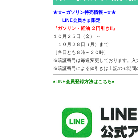
★☆– ガソリン特売情報 –☆★
LINE会員さま
限定
『ガソリン・軽油 ２円引き!!』
１０月２５日（金） ～
１０月２８日（月）まで
［各日とも８時～２０時］
※暗証番号は毎週変更しております。入
※暗証番号による値引きは上記の≪期間
♠LINE
会員登録方法はこちら♠