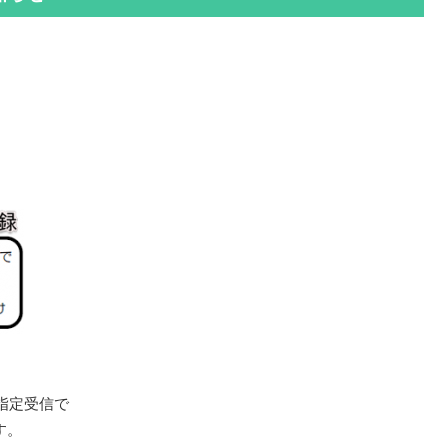
指定受信で
す。