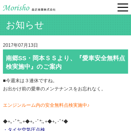
お知らせ
2017年07月13日
南郷SS・岡本ＳＳより、『愛車安全無料点
検実施中』のご案内
■今週末は３連休ですね。
お出かけ前の愛車のメンテナンスをお忘れなく。
エンジンルーム内の安全無料点検実施中♪
◆+｡･ﾟ*:｡+◆+｡･ﾟ*:｡+◆+｡･ﾟ*◆
・タイヤ空気圧点検