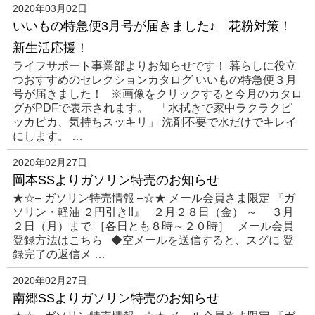
2020年03月02日
いいもの特急便3月号が届きました♪ 花粉対策！
新生活応援！
ライフサポート事業部よりお知らせです！ 暮らしに役立
つおすすめのセレクションカタログ いいもの特急便３月
号が届きました！ ※画像をクリックすると今月のカタロ
グがPDFで表示されます。 「水拭きで家中ラクラクピ
ッカピカ、気持ちスッキリ」 洗剤不要で水だけでキレイ
にします。 …
2020年02月27日
岡本SSよりガソリン特売のお知らせ
★☆– ガソリン特売情報 –☆★ メール会員さま限定 『ガ
ソリン・軽油 ２円引き!!』 ２月２８日（金） ～ ３月
２日（月）まで ［各日とも８時～２０時］ メール会員
登録方法はこちら ◆空メールを送信すると、スグに 登
録完了の返信メ …
2020年02月27日
南郷SSよりガソリン特売のお知らせ