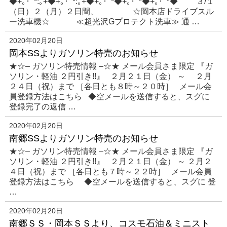
◆+｡･ﾟ*:｡+◆+｡･ﾟ*:｡+◆+｡･ﾟ*◆+｡･ﾟ*◆+｡･ﾟ*◆ ３/１
（日）２（月）２日間、 ☆岡本店ドライブスル
ー洗車機☆ ≪超光沢Gプロテクト洗車≫ 通 …
2020年02月20日
岡本SSよりガソリン特売のお知らせ
★☆– ガソリン特売情報 –☆★ メール会員さま限定 『ガ
ソリン・軽油 ２円引き!!』 ２月２１日（金） ～ ２月
２４日（祝）まで ［各日とも８時～２０時］ メール会
員登録方法はこちら ◆空メールを送信すると、スグに
登録完了の返信 …
2020年02月20日
南郷SSよりガソリン特売のお知らせ
★☆– ガソリン特売情報 –☆★ メール会員さま限定 『ガ
ソリン・軽油 ２円引き!!』 ２月２１日（金） ～ ２月２
４日（祝）まで ［各日とも７時～２２時］ メール会員
登録方法はこちら ◆空メールを送信すると、スグに 登
…
2020年02月20日
南郷ＳＳ・岡本ＳＳより、コスモ石油＆ミニスト