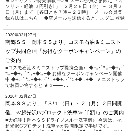
★☆– ガソリン特売情報 –☆★ メール会員さま限定 『ガ
ソリン・軽油 ２円引き!!』 ２月２８日（金） ～ ３月２
日（月）まで ［各日とも７時～２２時］ メール会員登
録方法はこちら ◆空メールを送信すると、スグに 登録
…
2020年02月27日
南郷ＳＳ・岡本ＳＳより、コスモ石油＆ミニスト
ップ共同企画『お得なクーポンキャンペーン』の
ご案内
■コスモ石油＆ミニストップ提携企画♪ ◆+｡･ﾟ*:｡+◆+｡･ﾟ
*:｡+◆+｡･ﾟ*:｡+◆:｡+◆ お得なクーポンキャンペーン開催
中 ◆+｡･ﾟ*:｡+◆+｡･ﾟ*:｡+◆+｡･ﾟ*:｡+◆:｡+◆ ミニストップ
でお買い物すると ★☆—— …
2020年02月27日
岡本ＳＳより、『３/１（日）・２（月）２日間開
催。≪超光沢Gプロテクト洗車≫ 半額♪』のご案内
■大好評！岡本ＳＳドライブスルー洗車機♪ 今週は、≪
超光沢Gプロテクト洗車≫が期間限定で半額です。