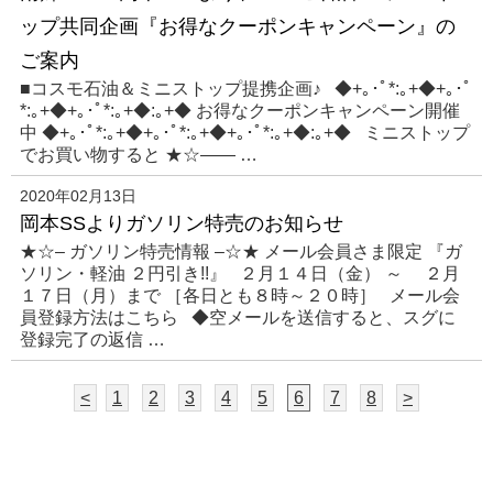
ップ共同企画『お得なクーポンキャンペーン』の
ご案内
■コスモ石油＆ミニストップ提携企画♪ ◆+｡･ﾟ*:｡+◆+｡･ﾟ
*:｡+◆+｡･ﾟ*:｡+◆:｡+◆ お得なクーポンキャンペーン開催
中 ◆+｡･ﾟ*:｡+◆+｡･ﾟ*:｡+◆+｡･ﾟ*:｡+◆:｡+◆ ミニストップ
でお買い物すると ★☆—— …
2020年02月13日
岡本SSよりガソリン特売のお知らせ
★☆– ガソリン特売情報 –☆★ メール会員さま限定 『ガ
ソリン・軽油 ２円引き!!』 ２月１４日（金） ～ ２月
１７日（月）まで ［各日とも８時～２０時］ メール会
員登録方法はこちら ◆空メールを送信すると、スグに
登録完了の返信 …
<
1
2
3
4
5
6
7
8
>