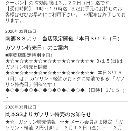
クーポン】の 有効期限は３月２２日（日）迄です。
【受付時間】 ９時～１９時迄 まだお手元にお持ちのお
客様はぜひお早めにご利用下さい。 ※配布は終了してお
ります。
2020年03月15日
南郷ＳＳより、当店限定開催『本日３/１５（日）
ガソリン特売日』のご案内
■南郷店限定特別企画♪
★☆★☆★☆★☆★☆★☆★☆★☆★☆★ ３/１５(日)は
ガソリン特売日開催
★☆★☆★☆★☆★☆★☆★☆★☆★☆★ 本日３/１５
（日）は、 ガソリン・軽油がおトクに給油できる 『ガソ
リン特売日』開催です！！
◆◇◆◇◆◇◆◇◆◇◆◇◆◇◆◇◆ 【日時】３/１５（
…
2020年03月12日
岡本SSよりガソリン特売のお知らせ
★☆– ガソリン特売情報 –☆★ メール会員さま限定 『ガ
ソリン・軽油 ２円引き!!』 ３月１３日（金） ～ ３月