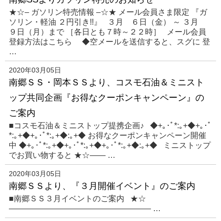
★☆– ガソリン特売情報 –☆★ メール会員さま限定 『ガ
ソリン・軽油 ２円引き!!』 ３月 ６日（金） ～ ３月
９日（月）まで ［各日とも７時～２２時］ メール会員
登録方法はこちら ◆空メールを送信すると、スグに 登
…
2020年03月05日
南郷ＳＳ・岡本ＳＳより、コスモ石油＆ミニスト
ップ共同企画『お得なクーポンキャンペーン』の
ご案内
■コスモ石油＆ミニストップ提携企画♪ ◆+｡･ﾟ*:｡+◆+｡･ﾟ
*:｡+◆+｡･ﾟ*:｡+◆:｡+◆ お得なクーポンキャンペーン開催
中 ◆+｡･ﾟ*:｡+◆+｡･ﾟ*:｡+◆+｡･ﾟ*:｡+◆:｡+◆ ミニストップ
でお買い物すると ★☆—— …
2020年03月05日
南郷ＳＳより、『３月開催イベント』のご案内
■南郷ＳＳ３月イベントのご案内 ★☆
—————————————————— …